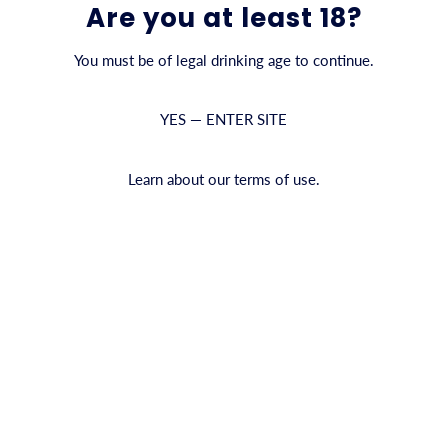
ΣΥΣΚΕΥΑΣΊΑ 6 ΤΕΜΑΧΊΩΝ
Are you at least 18?
You must be of legal drinking age to continue.
QUANTITY
YES — ENTER SITE
ADD TO CAR
Learn about our terms of use.
3 κριτικές
Shipping information
We
an
PRODUCT INFO
an
Με γεμάτο σώμα και πλούσιο 
re
υπέροχη γεύση μιας πρώτης τ
ζεστασιά του κρόκου, αυτό τ
πολυπλοκότητα μαζί με τον φ
το μια αναζωογονητική αλλά 