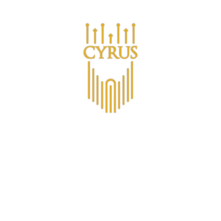
Are you a business looking for bulk purchases?
s
Σχετικά με το CYRUS™
Λέσχη μελών CYRUS
Non-A
Contact
Σαφράν ποτό βύ
€16,58
(€2,76
/
item
)
VAT included.
Shipping
calcula
PACKAGE TYPE |
ΣΥΣΚΕΥΑΣ