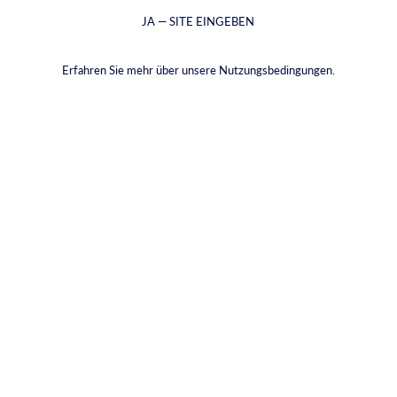
JA — SITE EINGEBEN
Erfahren Sie mehr über unsere Nutzungsbedingungen.
Granatapfel-Likör
€27,77
inkl. MwSt. zzgl.
Versandkosten
VOLUME |
700ML
700ML
50ML