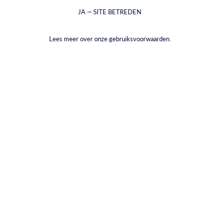
JA — SITE BETREDEN
Lees meer over onze gebruiksvoorwaarden.
Shiraz 2023 kurk
Shiraz 2022 kurk
€14,46
€28,92