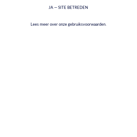
JA — SITE BETREDEN
Lees meer over onze gebruiksvoorwaarden.
Arak Saggi
Cocktailglazenset (6 stuks)
Van €5,99 - €39,00
€23,60