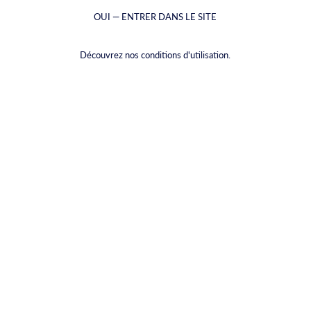
OUI — ENTRER DANS LE SITE
Découvrez nos conditions d'utilisation.
We appreciate your feedback!
Trustscore
4.5 | Excellent