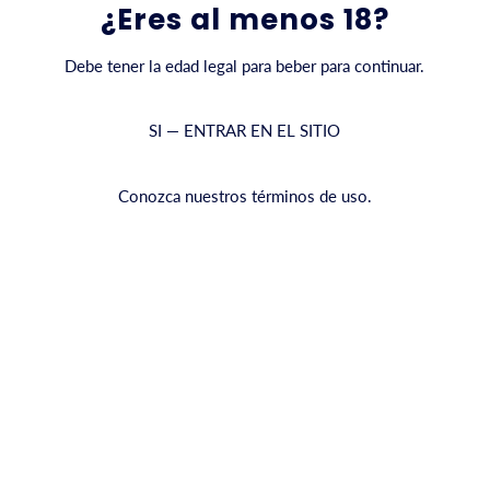
¿Eres al menos 18?
Debe tener la edad legal para beber para continuar.
SI — ENTRAR EN EL SITIO
Conozca nuestros términos de uso.
Cóctel de granada
Publicado el julio 08 2025
 cócteles con los sabores ricos, vibrantes e inconfundiblemente atre
fundo color rubí y un equilibrio perfecto entre notas dulces y ácida
 paladar.