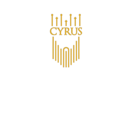
Are you a business looking for bulk purchases?
s
Acerca de CYRUS™
Club de socios CYRUS
Non-A
Contact