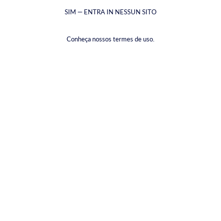
SIM — ENTRA IN NESSUN SITO
Conheça nossos termes de uso.
Vodka Premium
€27,77
Tasse incluse.
Spedizione
calcolata al momento del pagamento
VOLUME |
700ML
700ML
50ML