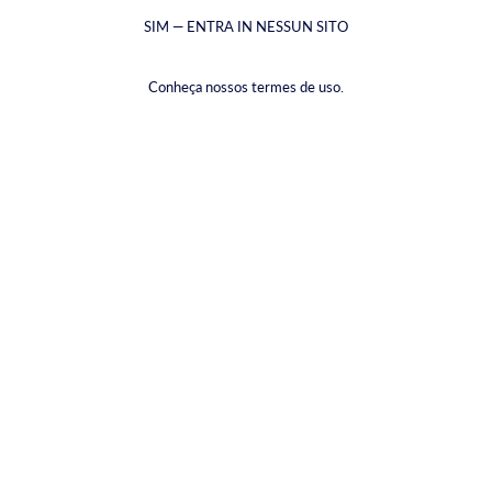
SIM — ENTRA IN NESSUN SITO
Conheça nossos termes de uso.
Birra allo zafferano
€17,79
(€2,97
/
item
)
Tasse incluse.
Spedizione
calcolata al momento del pagamento
PACKAGE TYPE |
CONFEZIONE DA 6
CONFEZIONE DA 6