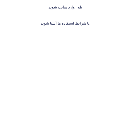
بله - وارد سایت شوید
با شرایط استفاده ما آشنا شوید.
لاگر
€11,62
(€1,94
/
item
)
شامل مالیات.
هزینه ارسال
و مالیات بر ارزش افزوده در هنگام پرداخت
محاسبه می‌شود.
6-PACK
نوع بسته بندی |
6-PACK